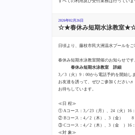
すべての利用及び受付業務は行っていま
2026年02月26日
☆★春休み短期水泳教室★
日頃より、藤枝市民大洲温水プールをご
春休み短期水泳教室開催のお知らせです
春休み短期水泳教室 詳細
3／3（火）9：00から電話予約を開始
お友達を誘って、ぜひご参加ください♬
お待ちしています。
≪日 程≫
① Aコース：3／23（月）、24（火）16：3
② Bコース：4／2（木）、3（金） 8：
③ Cコース：4／2（木）、3（金 ）16：3
≪対 象≫