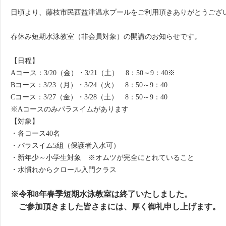
日頃より、藤枝市民西益津温水プールをご利用頂きありがとうござ
春休み短期水泳教室（非会員対象）の開講のお知らせです。
【日程】
Aコース：3/20（金）・3/21（土） 8：50～9：40※
Bコース：3/23（月）・3/24（火） 8：50～9：40
Cコース：3/27（金）・3/28（土） 8：50～9：40
※Aコースのみパラスイムがあります
【対象】
・各コース40名
・パラスイム5組（保護者入水可）
・新年少～小学生対象 ※オムツが完全にとれていること
・水慣れからクロール入門クラス
※令和8年春季短期水泳教室は終了いたしました。
ご参加頂きました皆さまには、厚く御礼申し上げます。