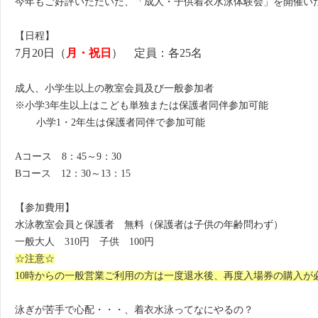
今年もご好評いただいた、「成人・子供着衣水泳体験会」を開催い
【日程】
7月20日（
月・祝日
） 定員：各25名
成人、小学生以上の教室会員及び一般参加者
※小学3年生以上はこども単独または保護者同伴参加可能
小学1・2年生は保護者同伴で参加可能
Aコース 8：45～9：30
Bコース 12：30～13：15
【参加費用】
水泳教室会員と保護者 無料（保護者は子供の年齢問わず）
一般大人 310円 子供 100円
☆注意☆
10時からの一般営業ご利用の方は一度退水後、
再度入場券の購入が
泳ぎが苦手で心配・・・、着衣水泳ってなにやるの？