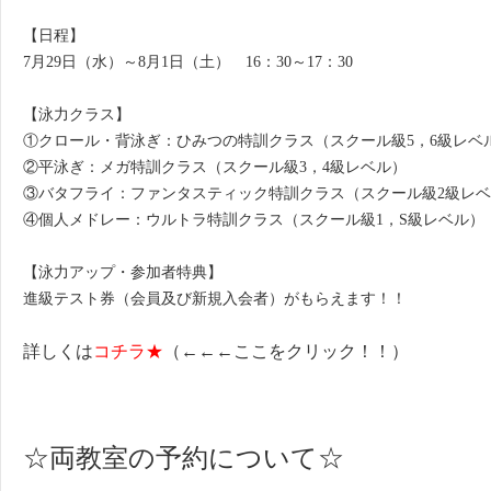
【日程】
7月29日（水）～8月1日（土） 16：30～17：30
【泳力クラス】
①クロール・背泳ぎ：ひみつの特訓クラス（スクール級5，6級レベ
②平泳ぎ：メガ特訓クラス（スクール級3，4級レベル）
③バタフライ：ファンタスティック特訓クラス（スクール級2級レ
④個人メドレー：ウルトラ特訓クラス（スクール級1，S級レベル）
【泳力アップ・参加者特典】
進級テスト券（会員及び新規入会者）がもらえます！！
詳しくは
コチラ★
（←←←ここをクリック！！）
☆両教室の予約について☆